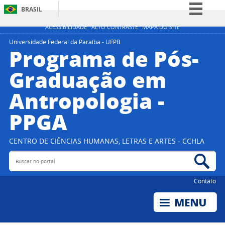
BRASIL
Simplifique!
ACESSIBILIDADE
ALTO CONTRASTE
MAPA DO SITE
Comunica BR
Universidade Federal da Paraíba - UFPB
Programa de Pós-
Participe
Graduação em
Acesso à informação
Antropologia -
Legislação
Canais
PPGA
CENTRO DE CIÊNCIAS HUMANAS, LETRAS E ARTES - CCHLA
Buscar no portal
Bus
Contato