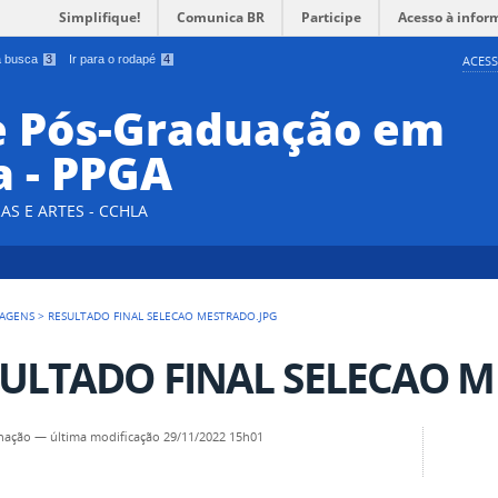
Simplifique!
Comunica BR
Participe
Acesso à infor
 a busca
3
Ir para o rodapé
4
ACESS
e Pós-Graduação em
a - PPGA
AS E ARTES - CCHLA
AGENS
>
RESULTADO FINAL SELECAO MESTRADO.JPG
ULTADO FINAL SELECAO M
nação
—
última modificação
29/11/2022 15h01