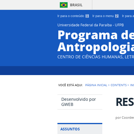
BRASIL
Ir para o conteúdo
1
Ir para o menu
2
Ir para
Universidade Federal da Paraíba - UFPB
Programa d
Antropologi
CENTRO DE CIÊNCIAS HUMANAS, LETR
VOCÊ ESTÁ AQUI:
PÁGINA INICIAL
>
CONTENTS
>
IM
RES
Desenvolvido por
GWEB
por
Coorde
ASSUNTOS