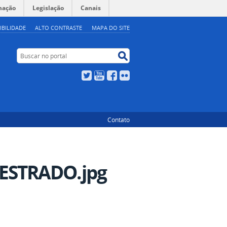
mação
Legislação
Canais
IBILIDADE
ALTO CONTRASTE
MAPA DO SITE
Buscar no portal
Buscar no portal
Twitter
YouTube
Facebook
Flickr
Contato
ESTRADO.jpg