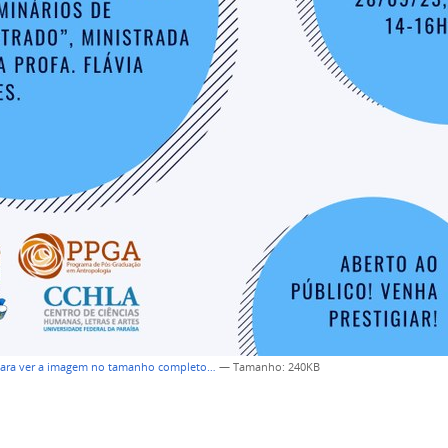
para ver a imagem no tamanho completo…
—
Tamanho
: 240KB