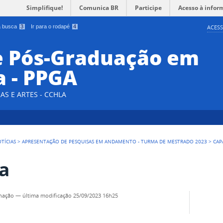
Simplifique!
Comunica BR
Participe
Acesso à infor
 a busca
3
Ir para o rodapé
4
ACESS
e Pós-Graduação em
a - PPGA
AS E ARTES - CCHLA
TÍCIAS
>
APRESENTAÇÃO DE PESQUISAS EM ANDAMENTO - TURMA DE MESTRADO 2023
>
CAP
a
nação
—
última modificação
25/09/2023 16h25