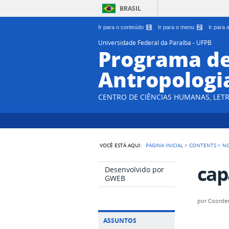
BRASIL
Ir para o conteúdo
1
Ir para o menu
2
Ir para
Universidade Federal da Paraíba - UFPB
Programa d
Antropologi
CENTRO DE CIÊNCIAS HUMANAS, LETR
VOCÊ ESTÁ AQUI:
PÁGINA INICIAL
>
CONTENTS
>
NO
cap
Desenvolvido por
GWEB
por
Coorde
ASSUNTOS