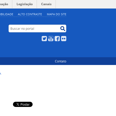
mação
Legislação
Canais
IBILIDADE
ALTO CONTRASTE
MAPA DO SITE
Buscar no portal
Buscar no portal
Twitter
YouTube
Facebook
Flickr
Contato
A