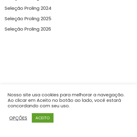
Seleção Proling 2024
Seleção Proling 2025
Seleção Proling 2026
© 2026
- PROLING – Bloco E – CCHLA – Cidade Universitária – Campus I João
Nosso site usa cookies para melhorar a navegação.
Pessoa (PB) CEP 59051-970 – Fone/fax: (83) 3216-7745 E-mail:
Ao clicar em Aceito no botão ao lado, você estará
proling@cchla.ufpb.br
concordando com seu uso.
OPÇÕES
ACEITO