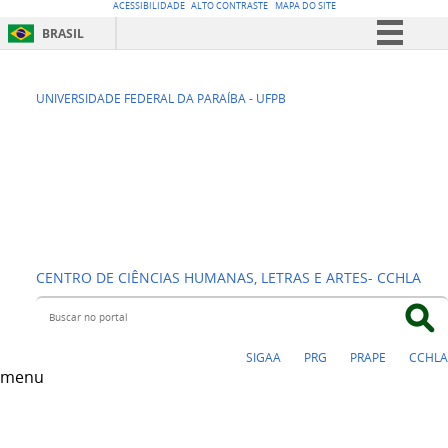
ACESSIBILIDADE
ALTO CONTRASTE
MAPA DO SITE
BRASIL
Simplifique!
SIAG - SECRETARIA
Comunica BR
UNIVERSIDADE FEDERAL DA PARAÍBA - UFPB
Participe
INTEGRADA DE
Acesso à informação
ATENDIMENTO À
Legislação
GRADUAÇÃO
Canais
CENTRO DE CIÊNCIAS HUMANAS, LETRAS E ARTES- CCHLA
Buscar no portal
SIGAA
PRG
PRAPE
CCHLA
menu