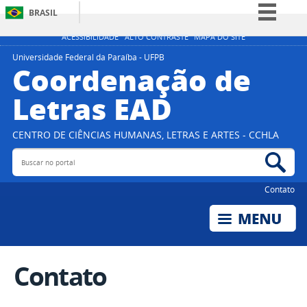
BRASIL
Simplifique!
ACESSIBILIDADE
ALTO CONTRASTE
MAPA DO SITE
Comunica BR
Universidade Federal da Paraíba - UFPB
Coordenação de
Participe
Letras EAD
Acesso à informação
Legislação
CENTRO DE CIÊNCIAS HUMANAS, LETRAS E ARTES - CCHLA
Canais
Buscar no portal
Bus
Contato
Contato