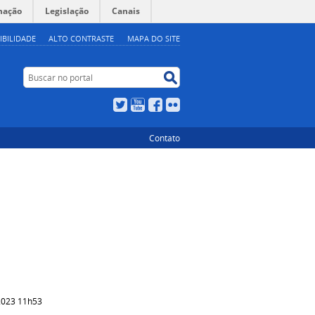
mação
Legislação
Canais
IBILIDADE
ALTO CONTRASTE
MAPA DO SITE
Buscar no portal
Buscar no portal
Twitter
YouTube
Facebook
Flickr
Contato
2023 11h53