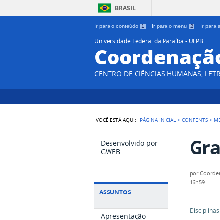
BRASIL
Ir para o conteúdo
1
Ir para o menu
2
Ir para
Universidade Federal da Paraíba - UFPB
Coordenação
CENTRO DE CIÊNCIAS HUMANAS, LETR
VOCÊ ESTÁ AQUI:
PÁGINA INICIAL
>
CONTENTS
>
M
Gra
Desenvolvido por
GWEB
por
Coorde
16h59
ASSUNTOS
Disciplina
Apresentação