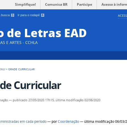
Simplifique!
Comunica BR
Participe
Acesso à infor
 a busca
3
Ir para o rodapé
4
ACESS
 de Letras EAD
AS E ARTES - CCHLA
ENU
>
GRADE CURRICULAR
de Curricular
nação
—
publicado
27/05/2020 17h15,
última modificação
02/06/2020
s ministradas em cada período
—
por
Coordenação
— última modificação 06/03/