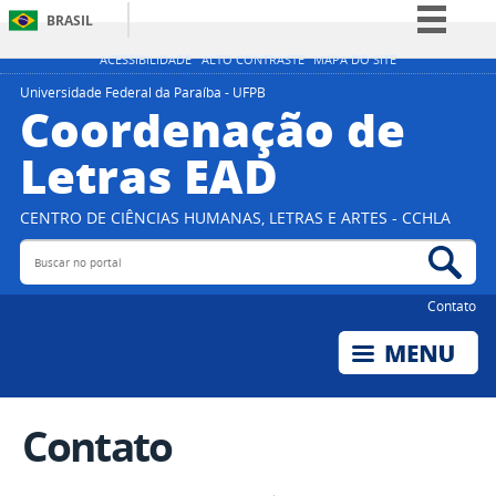
BRASIL
Simplifique!
ACESSIBILIDADE
ALTO CONTRASTE
MAPA DO SITE
Comunica BR
Universidade Federal da Paraíba - UFPB
Coordenação de
Participe
Letras EAD
Acesso à informação
Legislação
CENTRO DE CIÊNCIAS HUMANAS, LETRAS E ARTES - CCHLA
Canais
Buscar no portal
Bus
Contato
Contato