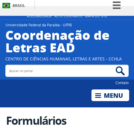
BRASIL
Simplifique!
ACESSIBILIDADE
ALTO CONTRASTE
MAPA DO SITE
Comunica BR
Universidade Federal da Paraíba - UFPB
Coordenação de
Participe
Letras EAD
Acesso à informação
Legislação
CENTRO DE CIÊNCIAS HUMANAS, LETRAS E ARTES - CCHLA
Canais
Buscar no portal
Bus
Contato
Formulários