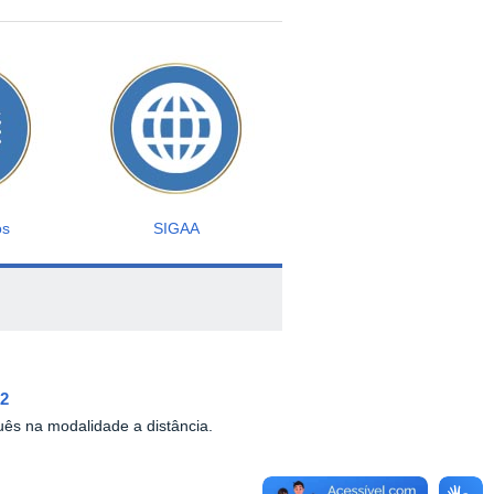
os
SIGAA
.2
ês na modalidade a distância.