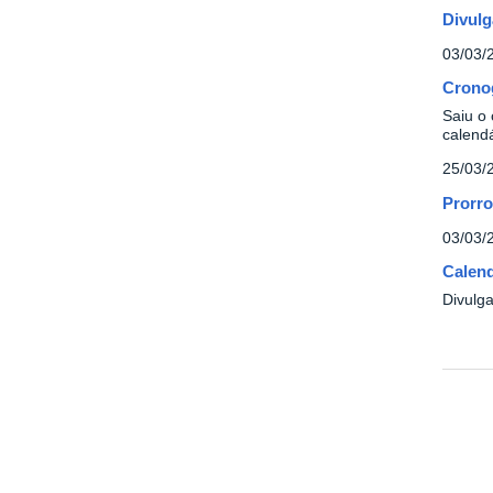
Divulg
03/03/
Cronog
Saiu o
calend
25/03/
Prorro
03/03/
Calend
Divulg