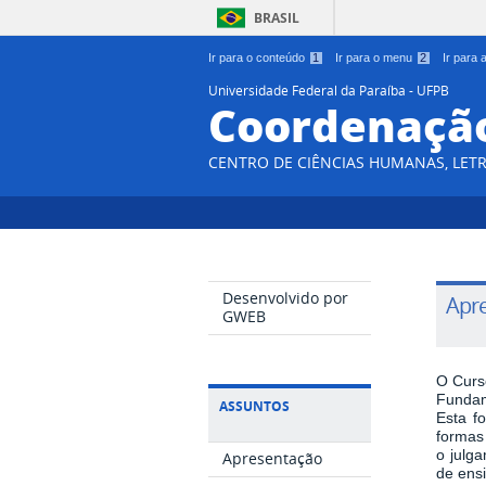
BRASIL
Ir para o conteúdo
1
Ir para o menu
2
Ir para
Universidade Federal da Paraíba - UFPB
Coordenação
CENTRO DE CIÊNCIAS HUMANAS, LETR
Desenvolvido por
Apr
GWEB
O Curs
Funda
ASSUNTOS
Esta
f
formas
o
julg
Apresentação
de ens