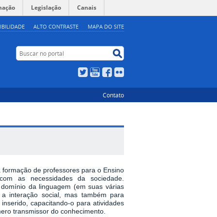
mação
Legislação
Canais
IBILIDADE
ALTO CONTRASTE
MAPA DO SITE
Buscar no portal
Buscar no portal
Twitter
YouTube
Facebook
Flickr
Contato
a
formação de professores para o Ensino
s com as necessidades da sociedade.
o
dom
ínio da linguagem (em suas várias
a interação social, mas também para
á
inserido, capacitando-o para atividades
ero transmissor do conhecimento.