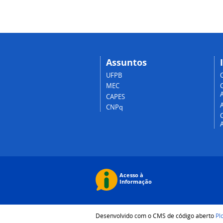
Assuntos
UFPB
MEC
A
CAPES
CNPq
Desenvolvido com o CMS de código aberto
Pl