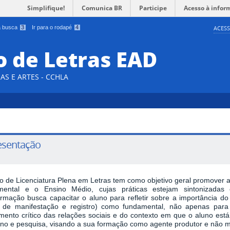
Simplifique!
Comunica BR
Participe
Acesso à infor
 a busca
3
Ir para o rodapé
4
ACESS
 de Letras EAD
AS E ARTES - CCHLA
esentação
o de Licenciatura Plena em Letras tem como objetivo geral promover 
mental e o Ensino Médio, cujas
práticas estejam sintonizada
ormação busca capacitar o aluno para refletir sobre a importância d
 de manifestação e registro)
como fundamental, não apenas para 
amento crítico das relações sociais e do contexto em que o aluno est
ino e pesquisa, visando a sua
formação como agente produtor e não m