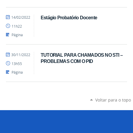
por
publicado
14/02/2022
Estágio Probatório Docente
DCS
11h22
Página
por
publicado
30/11/2022
TUTORIAL PARA CHAMADOS NO STI –
DCS
PROBLEMAS COM O PID
13h55
Página
Voltar para o topo