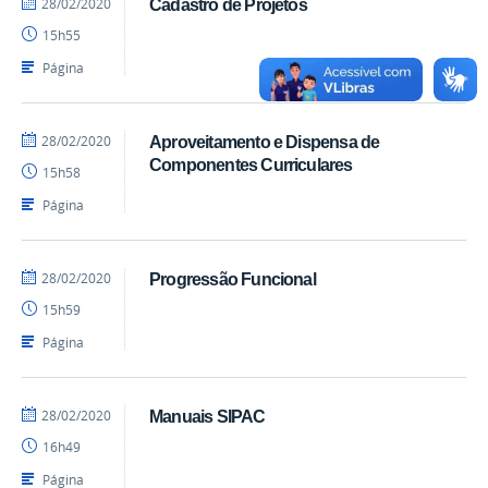
por
publicado
28/02/2020
Cadastro de Projetos
DCS
15h55
Página
por
publicado
28/02/2020
Aproveitamento e Dispensa de
DCS
Componentes Curriculares
15h58
Página
por
publicado
28/02/2020
Progressão Funcional
DCS
15h59
Página
por
publicado
28/02/2020
Manuais SIPAC
DCS
16h49
Página