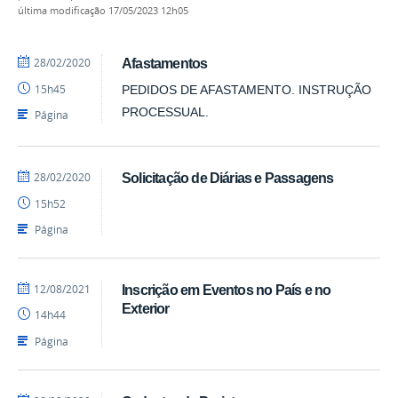
última modificação
17/05/2023 12h05
por
publicado
28/02/2020
Afastamentos
<vlibraswidget>edson</vlibraswidget>
15h45
PEDIDOS DE AFASTAMENTO. INSTRUÇÃO
PROCESSUAL.
Página
por
publicado
28/02/2020
Solicitação de Diárias e Passagens
DCS
15h52
Página
por
publicado
12/08/2021
Inscrição em Eventos no País e no
DCS
Exterior
14h44
Página