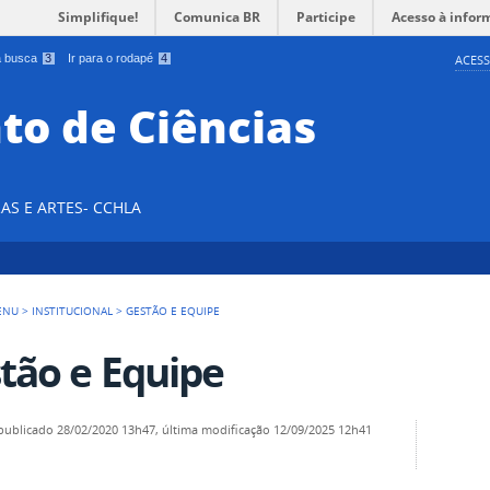
Simplifique!
Comunica BR
Participe
Acesso à infor
 a busca
3
Ir para o rodapé
4
ACESS
o de Ciências
AS E ARTES- CCHLA
ENU
>
INSTITUCIONAL
>
GESTÃO E EQUIPE
tão e Equipe
publicado
28/02/2020 13h47,
última modificação
12/09/2025 12h41