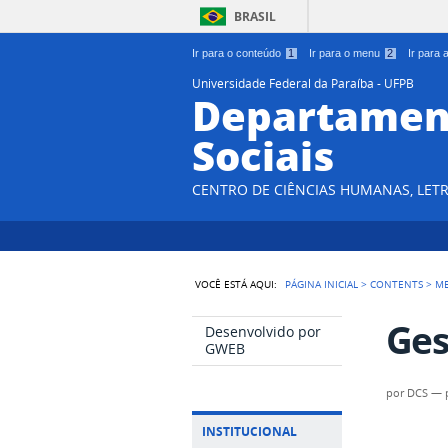
BRASIL
Ir para o conteúdo
1
Ir para o menu
2
Ir para
Universidade Federal da Paraíba - UFPB
Departament
Sociais
CENTRO DE CIÊNCIAS HUMANAS, LETR
VOCÊ ESTÁ AQUI:
PÁGINA INICIAL
>
CONTENTS
>
M
Ges
Desenvolvido por
GWEB
por
DCS
—
INSTITUCIONAL