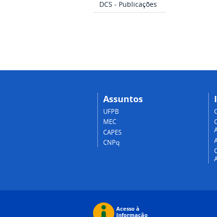
DCS - Publicações
Assuntos
UFPB
MEC
A
CAPES
CNPq