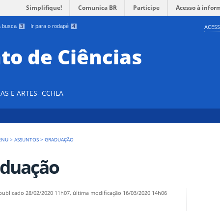
Simplifique!
Comunica BR
Participe
Acesso à infor
 a busca
3
Ir para o rodapé
4
ACESS
o de Ciências
AS E ARTES- CCHLA
ENU
>
ASSUNTOS
>
GRADUAÇÃO
duação
publicado
28/02/2020 11h07,
última modificação
16/03/2020 14h06