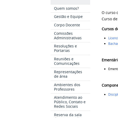
Quem somos?
O curso 
Gestão e Equipe
Curso de
Corpo Docente
Cursos d
Comissões
Administrativas
Licenc
Bachar
Resoluções e
Portarias
Reuniões e
Ementári
Comunicações
Ementá
Representações
de área
Ambientes dos
Componen
Professores
Discip
Atendimento ao
Público, Contato e
Redes Sociais
Reserva da sala