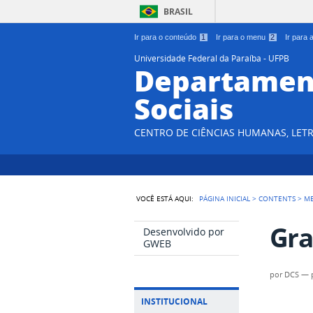
BRASIL
Ir para o conteúdo
1
Ir para o menu
2
Ir para
Universidade Federal da Paraíba - UFPB
Departament
Sociais
CENTRO DE CIÊNCIAS HUMANAS, LETR
VOCÊ ESTÁ AQUI:
PÁGINA INICIAL
>
CONTENTS
>
M
Gra
Desenvolvido por
GWEB
por
DCS
—
INSTITUCIONAL