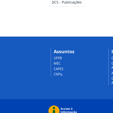
DCS - Publicações
Assuntos
UFPB
MEC
A
CAPES
CNPq