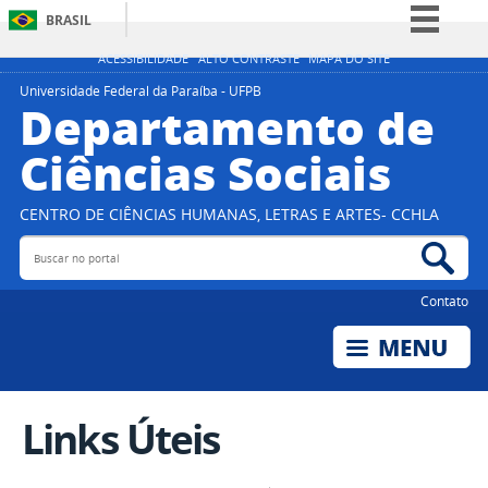
BRASIL
Simplifique!
ACESSIBILIDADE
ALTO CONTRASTE
MAPA DO SITE
Comunica BR
Universidade Federal da Paraíba - UFPB
Departamento de
Participe
Ciências Sociais
Acesso à informação
Legislação
CENTRO DE CIÊNCIAS HUMANAS, LETRAS E ARTES- CCHLA
Canais
Buscar no portal
Bus
Contato
Links Úteis