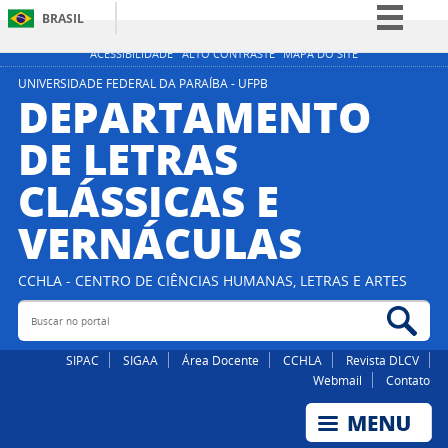
BRASIL
Simplifique!
ACESSIBILIDADE
ALTO CONTRASTE
MAPA DO SITE
Comunica BR
UNIVERSIDADE FEDERAL DA PARAÍBA - UFPB
DEPARTAMENTO
Participe
DE LETRAS
Acesso à informação
CLÁSSICAS E
Legislação
Canais
VERNÁCULAS
CCHLA - CENTRO DE CIÊNCIAS HUMANAS, LETRAS E ARTES
Buscar no portal
Bus
SIPAC
SIGAA
Área Docente
CCHLA
Revista DLCV
Webmail
Contato