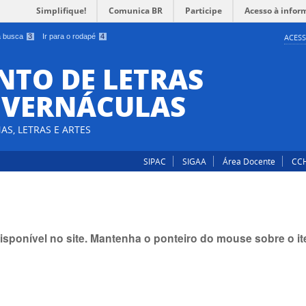
Simplifique!
Comunica BR
Participe
Acesso à infor
 a busca
3
Ir para o rodapé
4
ACESS
TO DE LETRAS
E VERNÁCULAS
AS, LETRAS E ARTES
SIPAC
SIGAA
Área Docente
CC
isponível no site. Mantenha o ponteiro do mouse sobre o 