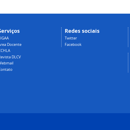
Serviços
Redes sociais
SIGAA
Twitter
Área Docente
Facebook
CCHLA
Revista DLCV
Webmail
Contato