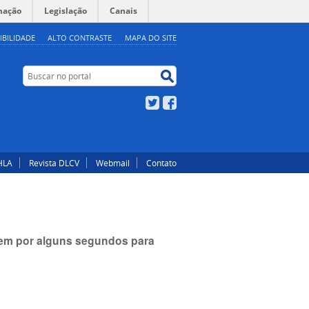
mação
Legislação
Canais
IBILIDADE
ALTO CONTRASTE
MAPA DO SITE
Buscar no portal
Buscar no portal
Twitter
Facebook
HLA
Revista DLCV
Webmail
Contato
item por alguns segundos para