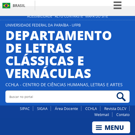
BRASIL
Simplifique!
ACESSIBILIDADE
ALTO CONTRASTE
MAPA DO SITE
Comunica BR
UNIVERSIDADE FEDERAL DA PARAÍBA - UFPB
DEPARTAMENTO
Participe
DE LETRAS
Acesso à informação
CLÁSSICAS E
Legislação
Canais
VERNÁCULAS
CCHLA - CENTRO DE CIÊNCIAS HUMANAS, LETRAS E ARTES
Buscar no portal
Bus
SIPAC
SIGAA
Área Docente
CCHLA
Revista DLCV
Webmail
Contato