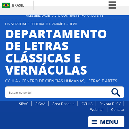
BRASIL
Simplifique!
ACESSIBILIDADE
ALTO CONTRASTE
MAPA DO SITE
Comunica BR
UNIVERSIDADE FEDERAL DA PARAÍBA - UFPB
DEPARTAMENTO
Participe
DE LETRAS
Acesso à informação
CLÁSSICAS E
Legislação
Canais
VERNÁCULAS
CCHLA - CENTRO DE CIÊNCIAS HUMANAS, LETRAS E ARTES
Buscar no portal
Bus
SIPAC
SIGAA
Área Docente
CCHLA
Revista DLCV
Webmail
Contato