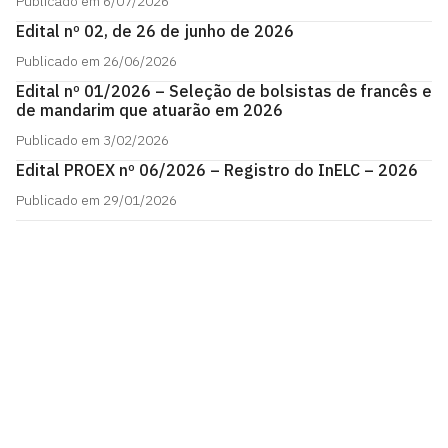
Publicado em 6/07/2026
Edital nº 02, de 26 de junho de 2026
Publicado em 26/06/2026
Edital nº 01/2026 – Seleção de bolsistas de francês e
de mandarim que atuarão em 2026
Publicado em 3/02/2026
Edital PROEX nº 06/2026 – Registro do InELC – 2026
Publicado em 29/01/2026
Instituto de Estudos Linguísticos e Culturais - InELC
Cidade Universitária, João Pessoa - Paraíba
CEP: 58.051-900
Telefone: +55 (83) 3216-7663