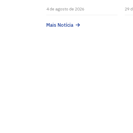
4 de agosto de 2026
29 d
Mais Notícia
Instituto de Estudos Linguísticos e Cu
Cidade Universitária, João Pessoa - Para
CEP: 58.051-900
Telefone: +55 (83) 3216-7663