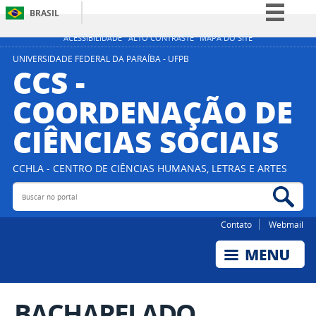
BRASIL
Simplifique!
ACESSIBILIDADE
ALTO CONTRASTE
MAPA DO SITE
Comunica BR
UNIVERSIDADE FEDERAL DA PARAÍBA - UFPB
CCS -
Participe
COORDENAÇÃO DE
Acesso à informação
CIÊNCIAS SOCIAIS
Legislação
Canais
CCHLA - CENTRO DE CIÊNCIAS HUMANAS, LETRAS E ARTES
Buscar no portal
Bus
Contato
Webmail
BACHARELADO