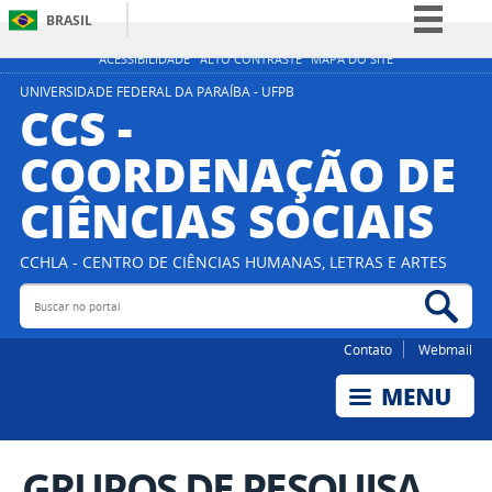
BRASIL
Simplifique!
ACESSIBILIDADE
ALTO CONTRASTE
MAPA DO SITE
Comunica BR
UNIVERSIDADE FEDERAL DA PARAÍBA - UFPB
CCS -
Participe
COORDENAÇÃO DE
Acesso à informação
CIÊNCIAS SOCIAIS
Legislação
Canais
CCHLA - CENTRO DE CIÊNCIAS HUMANAS, LETRAS E ARTES
Buscar no portal
Bus
Contato
Webmail
GRUPOS DE PESQUISA