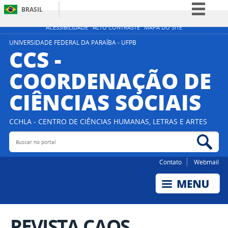
BRASIL
Simplifique!
ACESSIBILIDADE
ALTO CONTRASTE
MAPA DO SITE
Comunica BR
UNIVERSIDADE FEDERAL DA PARAÍBA - UFPB
CCS -
Participe
COORDENAÇÃO DE
Acesso à informação
CIÊNCIAS SOCIAIS
Legislação
Canais
CCHLA - CENTRO DE CIÊNCIAS HUMANAS, LETRAS E ARTES
Buscar no portal
Bus
Contato
Webmail
REVISTA CAOS