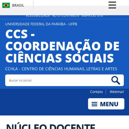
BRASIL
Simplifique!
ACESSIBILIDADE
ALTO CONTRASTE
MAPA DO SITE
Comunica BR
UNIVERSIDADE FEDERAL DA PARAÍBA - UFPB
CCS -
Participe
COORDENAÇÃO DE
Acesso à informação
CIÊNCIAS SOCIAIS
Legislação
Canais
CCHLA - CENTRO DE CIÊNCIAS HUMANAS, LETRAS E ARTES
Buscar no portal
Bus
Contato
Webmail
NÚCLEO DOCENTE