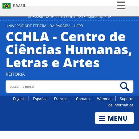
BRASIL
Simplifique!
ACESSIBILIDADE
ALTO CONTRASTE
MAPA DO SITE
Comunica BR
UNIVERSIDADE FEDERAL DA PARAÍBA - UFPB
CCHLA - Centro de
Participe
Ciências Humanas,
Acesso à informação
Letras e Artes
Legislação
Canais
REITORIA
Buscar no portal
Bus
English
Español
Français
Contato
Webmail
Suporte
de Informática