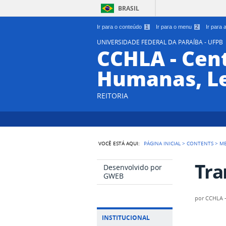
BRASIL
Ir para o conteúdo
1
Ir para o menu
2
Ir para
UNIVERSIDADE FEDERAL DA PARAÍBA - UFPB
CCHLA - Cent
Humanas, Le
REITORIA
VOCÊ ESTÁ AQUI:
PÁGINA INICIAL
>
CONTENTS
>
M
Tra
Desenvolvido por
GWEB
por
CCHLA
INSTITUCIONAL