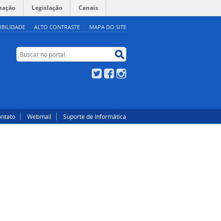
mação
Legislação
Canais
IBILIDADE
ALTO CONTRASTE
MAPA DO SITE
Buscar no portal
Buscar no portal
Twitter
Facebook
Instagram
ntato
Webmail
Suporte de Informática