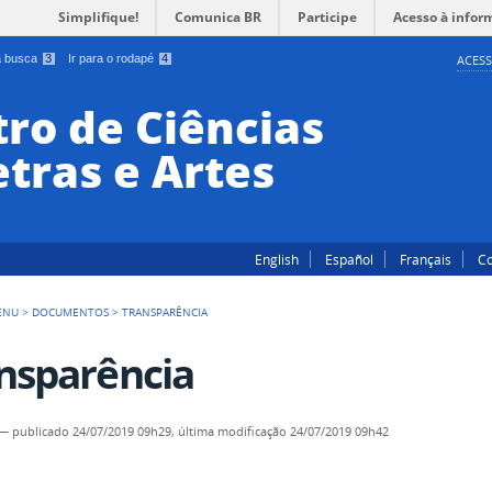
Simplifique!
Comunica BR
Participe
Acesso à infor
 a busca
3
Ir para o rodapé
4
ACESS
ro de Ciências
tras e Artes
English
Español
Français
Co
ENU
>
DOCUMENTOS
>
TRANSPARÊNCIA
nsparência
—
publicado
24/07/2019 09h29,
última modificação
24/07/2019 09h42