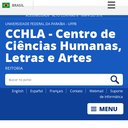
BRASIL
Simplifique!
ACESSIBILIDADE
ALTO CONTRASTE
MAPA DO SITE
Comunica BR
UNIVERSIDADE FEDERAL DA PARAÍBA - UFPB
CCHLA - Centro de
Participe
Ciências Humanas,
Acesso à informação
Letras e Artes
Legislação
Canais
REITORIA
Buscar no portal
Bus
English
Español
Français
Contato
Webmail
Suporte
de Informática