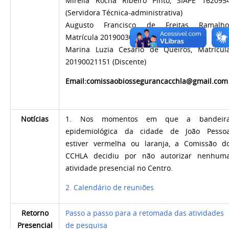
Mirella Rocha Ribeiro Pinto, SIAPE 162095
(Servidora Técnica-administrativa)
Augusto Francisco de Freitas Ramalho
Matrícula 20190030114 (Discente)
Marina Luzia Cesário de Queiros, Matrícul
20190021151 (Discente)
Email:comissaobiossegurancacchla@gmail.co
Notícias
1. Nos momentos em que a bandeir
epidemiológica da cidade de João Pesso
estiver vermelha ou laranja, a Comissão d
CCHLA decidiu por não autorizar nenhum
atividade presencial no Centro.
2. Calendário de reuniões
Retorno
Passo a passo para a retomada das atividades
Presencial
de pesquisa