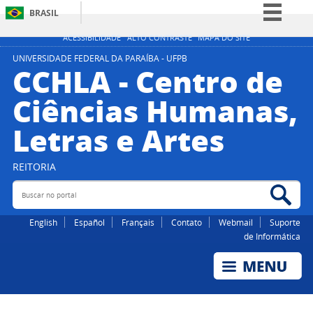
BRASIL
Simplifique!
ACESSIBILIDADE
ALTO CONTRASTE
MAPA DO SITE
Comunica BR
UNIVERSIDADE FEDERAL DA PARAÍBA - UFPB
CCHLA - Centro de
Participe
Ciências Humanas,
Acesso à informação
Letras e Artes
Legislação
Canais
REITORIA
Buscar no portal
Bus
English
Español
Français
Contato
Webmail
Suporte
de Informática