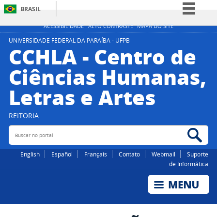
BRASIL
Simplifique!
ACESSIBILIDADE
ALTO CONTRASTE
MAPA DO SITE
Comunica BR
UNIVERSIDADE FEDERAL DA PARAÍBA - UFPB
CCHLA - Centro de
Participe
Ciências Humanas,
Acesso à informação
Letras e Artes
Legislação
Canais
REITORIA
Buscar no portal
Bus
English
Español
Français
Contato
Webmail
Suporte
de Informática