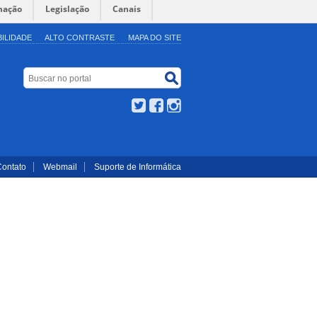
mação
Legislação
Canais
BILIDADE
ALTO CONTRASTE
MAPA DO SITE
Buscar no portal
Buscar no portal
Twitter
Facebook
Instagram
Contato
Webmail
Suporte de Informática