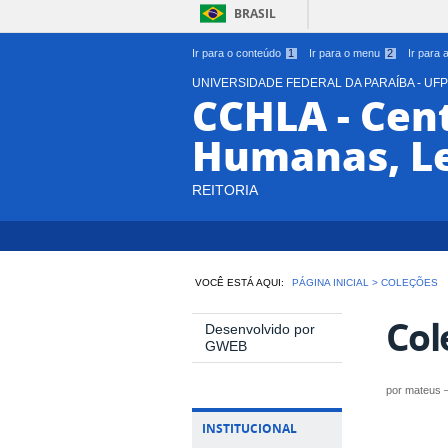
BRASIL
Ir para o conteúdo
1
Ir para o menu
2
Ir para
UNIVERSIDADE FEDERAL DA PARAÍBA - UF
CCHLA - Cent
Humanas, Le
REITORIA
VOCÊ ESTÁ AQUI:
PÁGINA INICIAL
>
COLEÇÕES
Col
Desenvolvido por
GWEB
por
mateus
INSTITUCIONAL