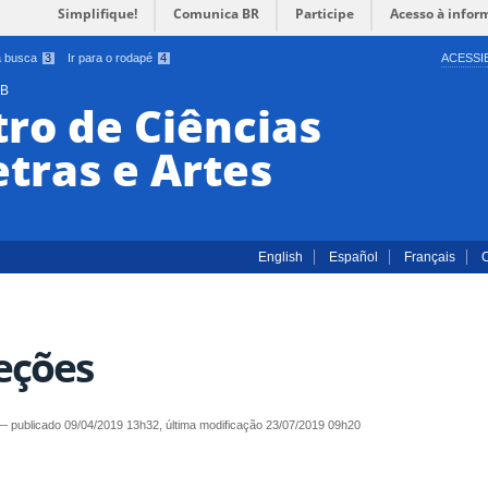
Simplifique!
Comunica BR
Participe
Acesso à infor
 a busca
3
Ir para o rodapé
4
ACESSI
PB
ro de Ciências
tras e Artes
English
Español
Français
eções
—
publicado
09/04/2019 13h32,
última modificação
23/07/2019 09h20