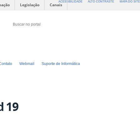
ACESSIBILIDADE
ALTO CONTRASTE
MAPA DO SITE
mação
Legislação
Canais
Buscar no portal
Buscar no portal
Twitter
Facebook
Instagram
Contato
Webmail
Suporte de Informática
d 19