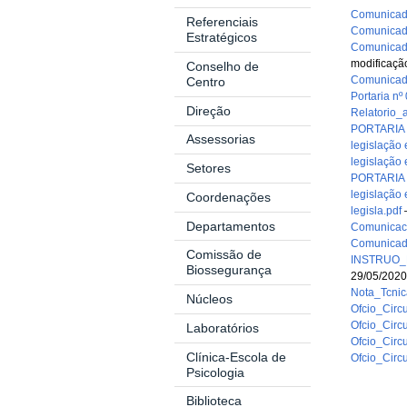
Comunicado
Referenciais
Comunicado
Estratégicos
Comunicado
modificaçã
Conselho de
Comunicado
Centro
Portaria n
Direção
Relatorio_
PORTARIA 
Assessorias
legislação 
legislação 
Setores
PORTARIA 
legislação 
Coordenações
legisla.pdf
Departamentos
Comunicaca
Comunicad
Comissão de
INSTRUO_
Biossegurança
29/05/202
Nota_Tcnic
Núcleos
Ofcio_Cir
Ofcio_Circ
Laboratórios
Ofcio_Circ
Clínica-Escola de
Ofcio_Circ
Psicologia
Biblioteca