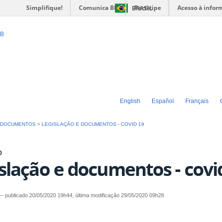
Simplifique!
Comunica BR
Participe
Acesso à infor
BRASIL
ro de Ciências
PB
tras e Artes
English
Español
Français
>
DOCUMENTOS
>
LEGISLAÇÃO E DOCUMENTOS - COVID 19
o
islação e documentos - covi
—
publicado
20/05/2020 19h44,
última modificação
29/05/2020 09h28