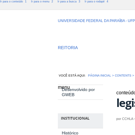
Ir para o conteúdo
1
Ir para o menu
2
Ir para a busca
3
Ir para o rodapé
4
CCHLA - Cent
UNIVERSIDADE FEDERAL DA PARAÍBA - UF
Humanas, Le
REITORIA
VOCÊ ESTÁ AQUI:
PÁGINA INICIAL
>
CONTENTS
menu
Desenvolvido por
conteúd
GWEB
leg
INSTITUCIONAL
por
CCHLA
Histórico