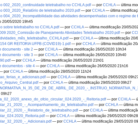
 002_2020_continuidade teletrabalho no CCHLA.pdf
—
por
CCHLA
— última mod
 003_2020_Relatório de teletrabalho 2020.pdf
—
por
CCHLA
— última modifica
 004_2020_Incompatibilidade das atividades desempenhadas com o regime de te
o 20/05/2020 19h45
 sobre teletrabalho no CCHLA.pdf
—
por
CCHLA
— última modificação 20/05/20
º 009 2020_Comissão de Planejamento Atividades Teletrabalho 2020.pdf
—
por
CC
atividades_mês_teletrabalho_CCHLA.pdf
—
por
CCHLA
— última modificação 20/
154 GR REITORIA UFPB (COVID19)-1.pdf
—
por
CCHLA
— última modificação 20
e documento - site 2
—
por
CCHLA
— última modificação 26/05/2020 10h34
e documento - site 3
—
por
CCHLA
— última modificação 26/05/2020 10h40
90.pdf
—
por
CCHLA
— última modificação 26/05/2020 21h01
e documentos - site 4
—
por
CCHLA
— última modificação 26/05/2020 21h16
—
por
CCHLA
— última modificação 28/05/2020 11h24
o_ferias_e_adicionais.pdf
—
por
CCHLA
— última modificação 29/05/2020 09h2
o_Arquivo_Central.pdf
—
por
CCHLA
— última modificação 29/05/2020 09h27
NORMATIVA_N_35_DE_29_DE_ABRIL_DE_2020_-_INSTRUO_NORMATIVA_N_3
0 09h27
a_02_2020_anexo_do_ofcio_circular_024.2020_-_Reitoria.pdf
—
por
CCHLA
— ú
cular_21_2020_-_Acompanhamento_do_teletrabalho.pdf
—
por
CCHLA
— última m
ular_22_2020_-_Relatorio_de_teletrabalho.pdf
—
por
CCHLA
— última modificaçã
ular_024.2020_Reitoria.pdf
—
por
CCHLA
— última modificação 29/05/2020 09h2
ular_32_2020_-_Adicionais.pdf
—
por
CCHLA
— última modificação 29/05/2020 0