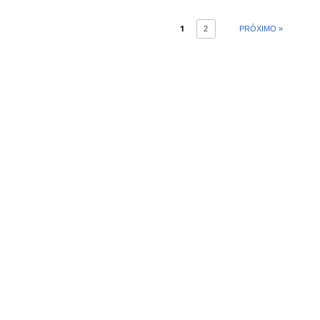
1
2
PRÓXIMO »