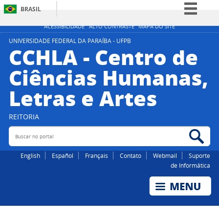
BRASIL
Simplifique!
ACESSIBILIDADE
ALTO CONTRASTE
MAPA DO SITE
Comunica BR
UNIVERSIDADE FEDERAL DA PARAÍBA - UFPB
CCHLA - Centro de
Participe
Ciências Humanas,
Acesso à informação
Letras e Artes
Legislação
Canais
REITORIA
Buscar no portal
Bus
English
Español
Français
Contato
Webmail
Suporte
de Informática