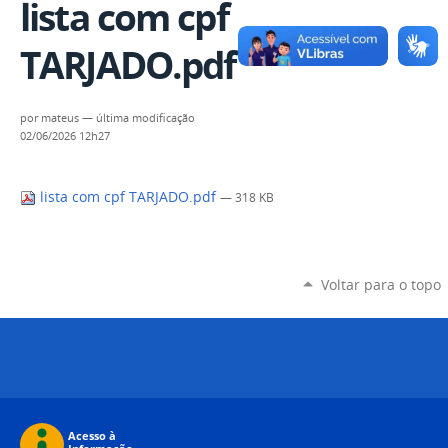
lista com cpf
TARJADO.pdf
por
mateus
—
última modificação
02/06/2026 12h27
lista com cpf TARJADO.pdf
— 318 KB
Voltar para o topo