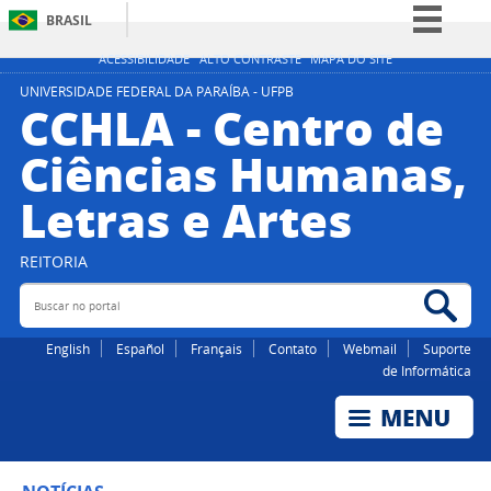
BRASIL
Simplifique!
ACESSIBILIDADE
ALTO CONTRASTE
MAPA DO SITE
Comunica BR
UNIVERSIDADE FEDERAL DA PARAÍBA - UFPB
CCHLA - Centro de
Participe
Ciências Humanas,
Acesso à informação
Letras e Artes
Legislação
Canais
REITORIA
Buscar no portal
Bus
English
Español
Français
Contato
Webmail
Suporte
de Informática