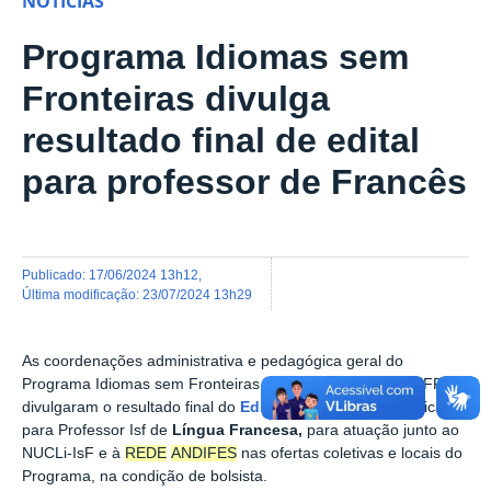
NOTÍCIAS
Programa Idiomas sem
Fronteiras divulga
resultado final de edital
para professor de Francês
publicado
:
17/06/2024 13h12
,
última modificação
:
23/07/2024 13h29
As coordenações administrativa e pedagógica geral do
Programa Idiomas sem Fronteiras -
REDE
ANDIFES
na UFPB,
divulgaram o resultado final do
Edital de
Seleção
Simplificada
para Professor Isf de
Língua Francesa,
para atuação junto ao
NUCLi-IsF e à
REDE
ANDIFES
nas ofertas coletivas e locais do
Programa, na condição de bolsista.