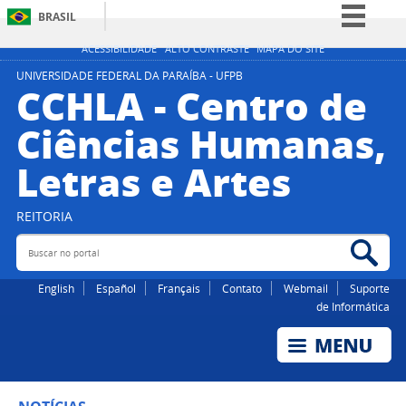
BRASIL
Simplifique!
ACESSIBILIDADE
ALTO CONTRASTE
MAPA DO SITE
Comunica BR
UNIVERSIDADE FEDERAL DA PARAÍBA - UFPB
CCHLA - Centro de
Participe
Ciências Humanas,
Acesso à informação
Letras e Artes
Legislação
Canais
REITORIA
Buscar no portal
Bus
English
Español
Français
Contato
Webmail
Suporte
de Informática