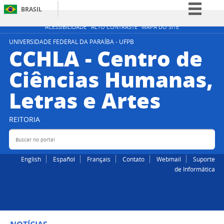
BRASIL
Simplifique!
ACESSIBILIDADE
ALTO CONTRASTE
MAPA DO SITE
Comunica BR
UNIVERSIDADE FEDERAL DA PARAÍBA - UFPB
CCHLA - Centro de
Participe
Ciências Humanas,
Acesso à informação
Letras e Artes
Legislação
Canais
REITORIA
Buscar no portal
Bus
English
Español
Français
Contato
Webmail
Suporte
de Informática