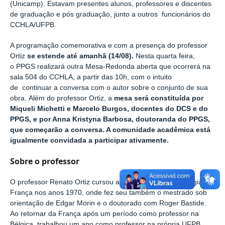
(Unicamp). Estavam presentes alunos, professores e discentes
de graduação e pós graduação, junto a outros funcionários do
CCHLA/UFPB.
A programação comemorativa e com a presença do professor
Ortiz
se estende até amanhã (14/08).
Nesta quarta feira,
o
PPGS realizará outra Mesa-Redonda aberta que ocorrerá na
sala 504 do CCHLA, a partir das 10h, com o intuito
de
continuar a conversa com o autor sobre o conjunto de sua
obra
.
Além do professor Ortiz, a
mesa será constituída por
Miqueli Michetti e Marcelo Burgos, docentes do DCS e do
PPGS, e por Anna Kristyna Barbosa, doutoranda do PPGS,
que começarão a conversa. A comunidade acadêmica está
igualmente convidada a participar ativamente.
Sobre o professor
O professor Renato Ortiz cursou a graduação em Sociologia na
França nos anos 1970, onde fez seu também o mestrado sob
orientação de Edgar Morin e o doutorado com Roger Bastide.
Ao retornar da França após um período como professor na
Bélgica, trabalhou um ano como professor na própria UFPB,