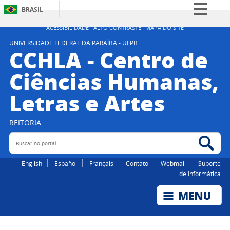
BRASIL
Simplifique!
ACESSIBILIDADE
ALTO CONTRASTE
MAPA DO SITE
Comunica BR
UNIVERSIDADE FEDERAL DA PARAÍBA - UFPB
CCHLA - Centro de
Participe
Ciências Humanas,
Acesso à informação
Letras e Artes
Legislação
Canais
REITORIA
Buscar no portal
Bus
English
Español
Français
Contato
Webmail
Suporte
de Informática