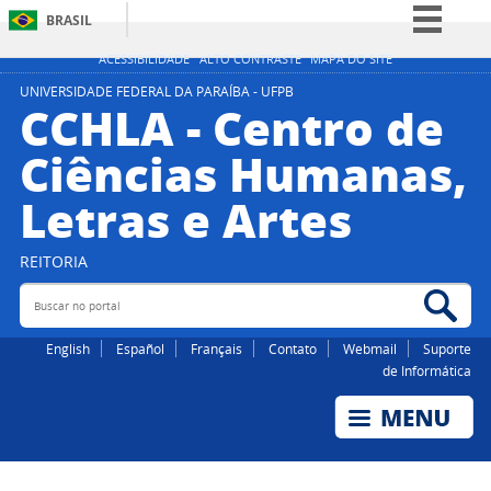
BRASIL
Simplifique!
ACESSIBILIDADE
ALTO CONTRASTE
MAPA DO SITE
Comunica BR
UNIVERSIDADE FEDERAL DA PARAÍBA - UFPB
CCHLA - Centro de
Participe
Ciências Humanas,
Acesso à informação
Letras e Artes
Legislação
Canais
REITORIA
Buscar no portal
Bus
English
Español
Français
Contato
Webmail
Suporte
de Informática