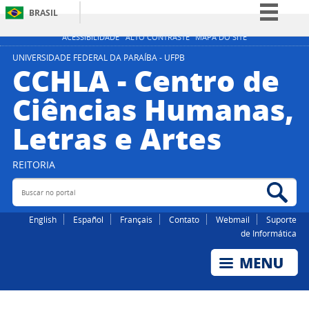
BRASIL
Simplifique!
ACESSIBILIDADE
ALTO CONTRASTE
MAPA DO SITE
Comunica BR
UNIVERSIDADE FEDERAL DA PARAÍBA - UFPB
CCHLA - Centro de
Participe
Ciências Humanas,
Acesso à informação
Letras e Artes
Legislação
Canais
REITORIA
Buscar no portal
Bus
English
Español
Français
Contato
Webmail
Suporte
de Informática