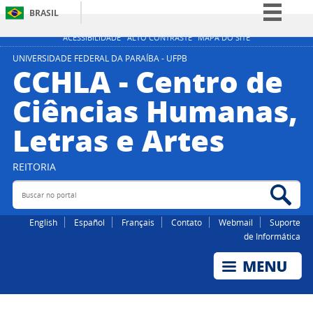
BRASIL
Simplifique!
ACESSIBILIDADE
ALTO CONTRASTE
MAPA DO SITE
Comunica BR
UNIVERSIDADE FEDERAL DA PARAÍBA - UFPB
CCHLA - Centro de
Participe
Ciências Humanas,
Acesso à informação
Letras e Artes
Legislação
Canais
REITORIA
Buscar no portal
Bus
English
Español
Français
Contato
Webmail
Suporte
de Informática