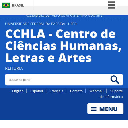
BRASIL
Simplifique!
ACESSIBILIDADE
ALTO CONTRASTE
MAPA DO SITE
Comunica BR
UNIVERSIDADE FEDERAL DA PARAÍBA - UFPB
CCHLA - Centro de
Participe
Ciências Humanas,
Acesso à informação
Letras e Artes
Legislação
Canais
REITORIA
Buscar no portal
Bus
English
Español
Français
Contato
Webmail
Suporte
de Informática