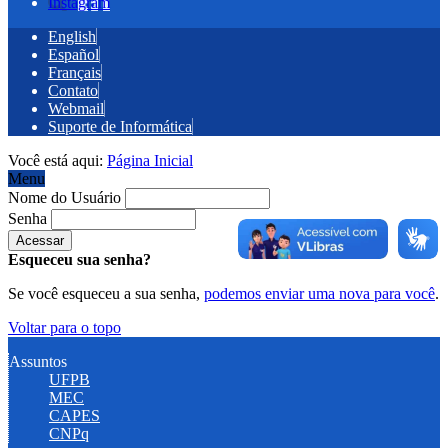
Instagram
English
Español
Français
Contato
Webmail
Suporte de Informática
Você está aqui:
Página Inicial
Menu
Nome do Usuário
Senha
Esqueceu sua senha?
Se você esqueceu a sua senha,
podemos enviar uma nova para você
.
Voltar para o topo
Assuntos
UFPB
MEC
CAPES
CNPq