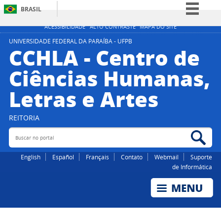
BRASIL
Simplifique!
ACESSIBILIDADE
ALTO CONTRASTE
MAPA DO SITE
Comunica BR
UNIVERSIDADE FEDERAL DA PARAÍBA - UFPB
CCHLA - Centro de
Participe
Ciências Humanas,
Acesso à informação
Letras e Artes
Legislação
Canais
REITORIA
Buscar no portal
Bus
English
Español
Français
Contato
Webmail
Suporte
de Informática