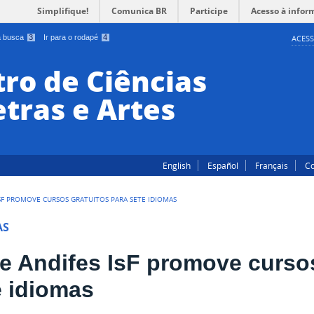
Simplifique!
Comunica BR
Participe
Acesso à infor
 a busca
3
Ir para o rodapé
4
ACESS
ro de Ciências
tras e Artes
English
Español
Français
Co
ISF PROMOVE CURSOS GRATUITOS PARA SETE IDIOMAS
AS
e Andifes IsF promove cursos
e idiomas