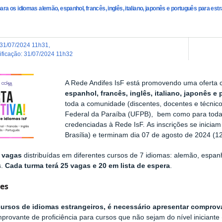
ra os idiomas alemão, espanhol, francês, inglês, italiano, japonês e português para est
31/07/2024 11h31
,
dificação
:
31/07/2024 11h32
A Rede Andifes IsF está promovendo uma oferta c
espanhol, francês, inglês, italiano, japonês e
toda a comunidade (discentes, docentes e técnico
Federal da Paraíba (UFPB), bem como para toda 
credenciadas à Rede IsF. As inscrições se iniciam 
Brasília) e terminam dia 07 de agosto de 2024 (12h
 vagas
distribuídas em diferentes cursos de 7 idiomas: alemão, espanhol
s.
Cada turma terá 25 vagas e 20 em lista de espera
.
ões
cursos de idiomas estrangeiros, é necessário apresentar comprov
rovante de proficiência para cursos que não sejam do nível iniciante (