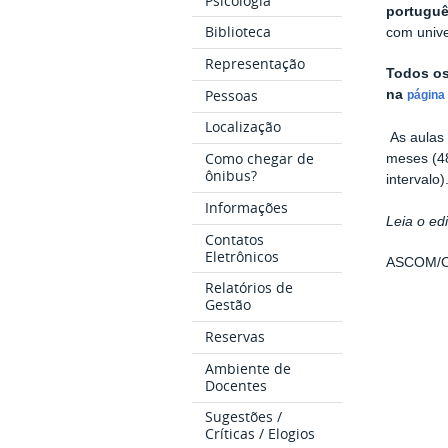
Psicologia
portuguê
Biblioteca
com unive
Representação
Todos os
Pessoas
na
página
Localização
As aulas
Como chegar de
meses (4
ônibus?
intervalo
Informações
Leia o ed
Contatos
Eletrônicos
ASCOM/
Relatórios de
Gestão
Reservas
Ambiente de
Docentes
Sugestões /
Críticas / Elogios