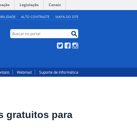
mação
Legislação
Canais
IBILIDADE
ALTO CONTRASTE
MAPA DO SITE
Buscar no portal
Buscar no portal
Twitter
Facebook
Instagram
ntato
Webmail
Suporte de Informática
 gratuitos para