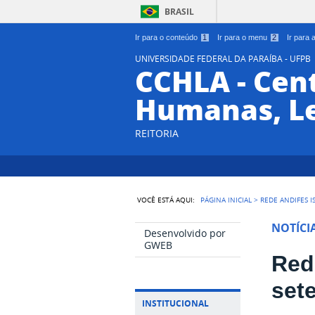
BRASIL
Ir para o conteúdo
1
Ir para o menu
2
Ir para
UNIVERSIDADE FEDERAL DA PARAÍBA - UFPB
CCHLA - Cent
Humanas, Le
REITORIA
VOCÊ ESTÁ AQUI:
PÁGINA INICIAL
>
REDE ANDIFES 
NOTÍCI
Desenvolvido por
GWEB
Red
set
INSTITUCIONAL