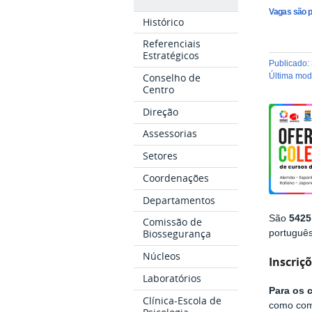
Vagas são pa
Histórico
Referenciais
Estratégicos
publicado
:
Conselho de
última mo
Centro
Direção
Assessorias
Setores
Coordenações
Departamentos
São
5425
Comissão de
Biossegurança
portuguê
Núcleos
Inscriç
Laboratórios
Para os 
Clínica-Escola de
como comp