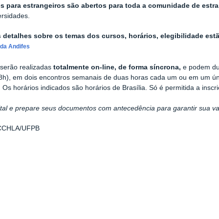
s para estrangeiros são abertos para toda a comunidade de estr
rsidades.
 detalhes sobre os temas dos cursos, horários, elegibilidade estã
 da Andifes
 serão realizadas
totalmente on-line, de forma síncrona,
e podem dur
8h), em dois encontros semanais de duas horas cada um ou em um ún
). Os horários indicados são horários de Brasília. Só é permitida a ins
ital e prepare seus documentos com antecedência para garantir sua v
CCHLA/UFPB