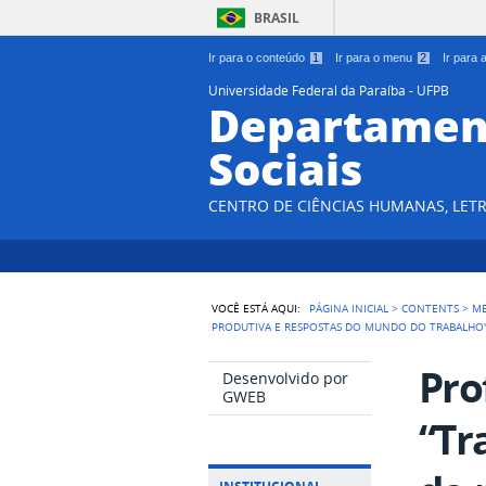
BRASIL
Ir para o conteúdo
1
Ir para o menu
2
Ir para
Universidade Federal da Paraíba - UFPB
Departament
Sociais
CENTRO DE CIÊNCIAS HUMANAS, LETR
VOCÊ ESTÁ AQUI:
PÁGINA INICIAL
>
CONTENTS
>
M
PRODUTIVA E RESPOSTAS DO MUNDO DO TRABALHO
Pro
Desenvolvido por
GWEB
“Tr