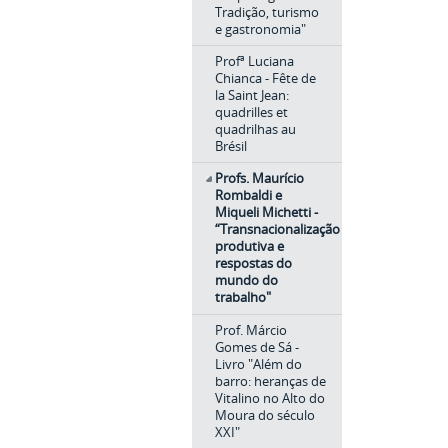
Tradição, turismo
e gastronomia"
Profª Luciana
Chianca - Fête de
la Saint Jean:
quadrilles et
quadrilhas au
Brésil
Profs. Maurício
Rombaldi e
Miqueli Michetti -
“Transnacionalização
produtiva e
respostas do
mundo do
trabalho"
Prof. Márcio
Gomes de Sá -
Livro "Além do
barro: heranças de
Vitalino no Alto do
Moura do século
XXI"