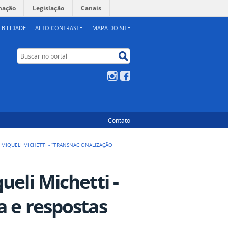
mação
Legislação
Canais
IBILIDADE
ALTO CONTRASTE
MAPA DO SITE
Buscar no portal
Buscar no portal
Instagram
Facebook
Contato
 MIQUELI MICHETTI - “TRANSNACIONALIZAÇÃO
ueli Michetti -
a e respostas