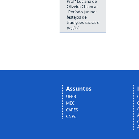
Profª Luciana de
Oliveira Chianca -
"Período junino:
festejos de
tradições sacras e
pagãs".
Assuntos
UFPB
MEC
A
CAPES
CNPq