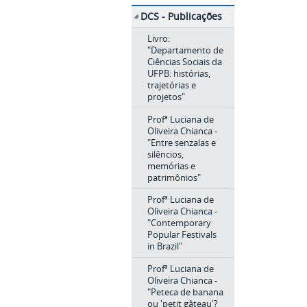
DCS - Publicações
Livro:
"Departamento de
Ciências Sociais da
UFPB: histórias,
trajetórias e
projetos"
Profª Luciana de
Oliveira Chianca -
"Entre senzalas e
silêncios,
memórias e
patrimônios"
Profª Luciana de
Oliveira Chianca -
"Contemporary
Popular Festivals
in Brazil"
Profª Luciana de
Oliveira Chianca -
"Peteca de banana
ou 'petit gâteau'?