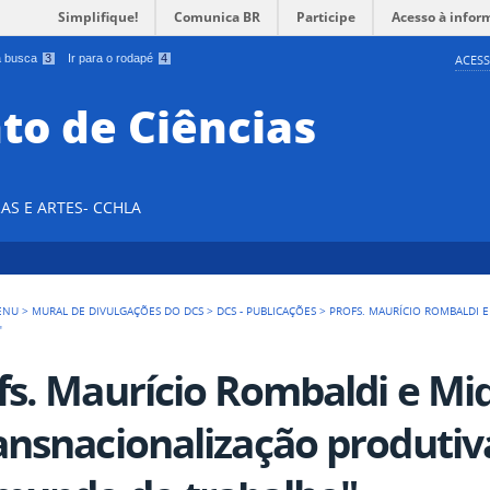
Simplifique!
Comunica BR
Participe
Acesso à infor
 a busca
3
Ir para o rodapé
4
ACESS
o de Ciências
AS E ARTES- CCHLA
ENU
>
MURAL DE DIVULGAÇÕES DO DCS
>
DCS - PUBLICAÇÕES
>
PROFS. MAURÍCIO ROMBALDI E
"
fs. Maurício Rombaldi e Miq
ansnacionalização produtiv