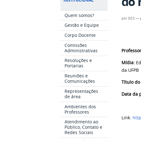
do 
INSTITUCIONAL
Quem somos?
por
DCS
—
Gestão e Equipe
Corpo Docente
Comissões
Administrativas
Professor
Resoluções e
Mídia:
Ed
Portarias
da UFPB
Reuniões e
Comunicações
Título do
Representações
Data da 
de área
Ambientes dos
Professores
Link:
htt
Atendimento ao
Público, Contato e
Redes Sociais