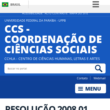
BRASIL
Simplifique!
ACESSIBILIDADE
ALTO CONTRASTE
MAPA DO SITE
Comunica BR
UNIVERSIDADE FEDERAL DA PARAÍBA - UFPB
CCS -
Participe
COORDENAÇÃO DE
Acesso à informação
CIÊNCIAS SOCIAIS
Legislação
Canais
CCHLA - CENTRO DE CIÊNCIAS HUMANAS, LETRAS E ARTES
Buscar no portal
Bus
Contato
Webmail
RESOLUÇÃO 2008.01