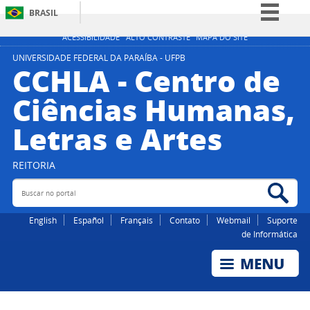
BRASIL
Simplifique!
ACESSIBILIDADE
ALTO CONTRASTE
MAPA DO SITE
Comunica BR
UNIVERSIDADE FEDERAL DA PARAÍBA - UFPB
CCHLA - Centro de
Participe
Ciências Humanas,
Acesso à informação
Letras e Artes
Legislação
Canais
REITORIA
Buscar no portal
Bus
English
Español
Français
Contato
Webmail
Suporte
de Informática