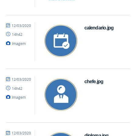
por
publicado
12/03/2020
calendario.jpg
mateus
14h42
Imagem
por
publicado
12/03/2020
chefe.jpg
mateus
14h42
Imagem
por
publicado
12/03/2020
diploma.jpg