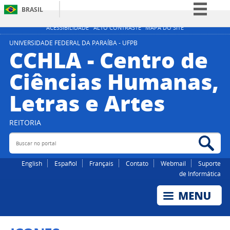
BRASIL
Simplifique!
ACESSIBILIDADE
ALTO CONTRASTE
MAPA DO SITE
Comunica BR
UNIVERSIDADE FEDERAL DA PARAÍBA - UFPB
CCHLA - Centro de
Participe
Ciências Humanas,
Acesso à informação
Letras e Artes
Legislação
Canais
REITORIA
Buscar no portal
Bus
English
Español
Français
Contato
Webmail
Suporte
de Informática