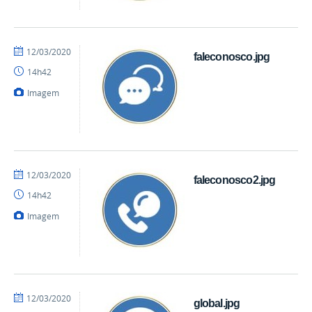
por
publicado
12/03/2020
faleconosco.jpg
mateus
14h42
Imagem
por
publicado
12/03/2020
faleconosco2.jpg
mateus
14h42
Imagem
por
publicado
12/03/2020
global.jpg
mateus