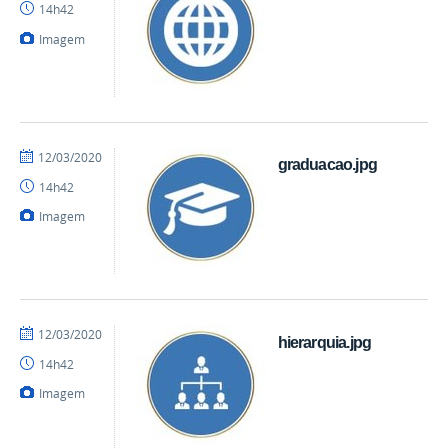
14h42
Imagem
por
publicado
12/03/2020
graduacao.jpg
mateus
14h42
Imagem
por
publicado
12/03/2020
hierarquia.jpg
mateus
14h42
Imagem