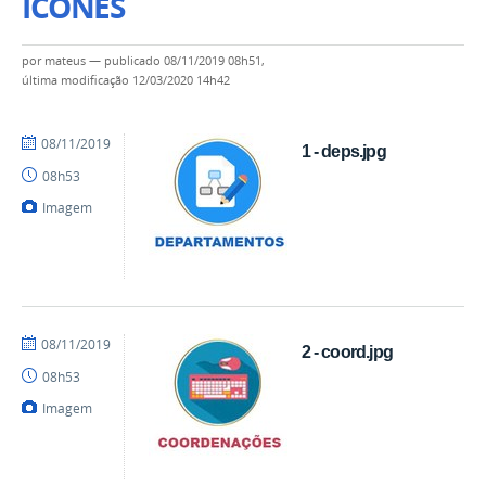
ICONES
por
mateus
—
publicado
08/11/2019 08h51,
última modificação
12/03/2020 14h42
por
publicado
08/11/2019
1 - deps.jpg
mateus
08h53
Imagem
por
publicado
08/11/2019
2 - coord.jpg
mateus
08h53
Imagem