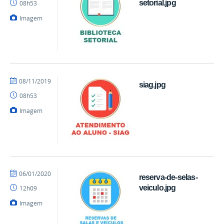
setorial.jpg
08h53
Imagem
por
publicado
08/11/2019
siag.jpg
mateus
08h53
Imagem
por
publicado
06/01/2020
reserva-de-selas-
danielrocha
veiculo.jpg
12h09
Imagem