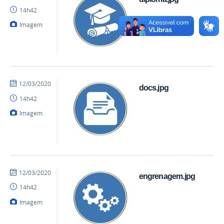
mateus
14h42
Imagem
por
publicado
12/03/2020
docs.jpg
mateus
14h42
Imagem
por
publicado
12/03/2020
engrenagem.jpg
mateus
14h42
Imagem