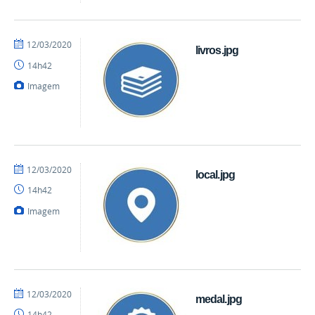
por
publicado
12/03/2020
livros.jpg
mateus
14h42
Imagem
por
publicado
12/03/2020
local.jpg
mateus
14h42
Imagem
por
publicado
12/03/2020
medal.jpg
mateus
14h42