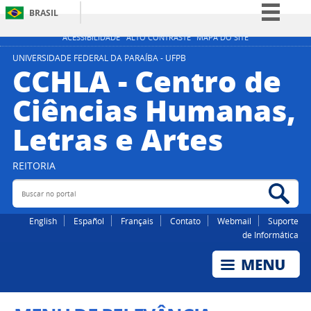
BRASIL
Simplifique!
ACESSIBILIDADE
ALTO CONTRASTE
MAPA DO SITE
Comunica BR
UNIVERSIDADE FEDERAL DA PARAÍBA - UFPB
CCHLA - Centro de
Participe
Ciências Humanas,
Acesso à informação
Letras e Artes
Legislação
Canais
REITORIA
Buscar no portal
Bus
English
Español
Français
Contato
Webmail
Suporte
de Informática