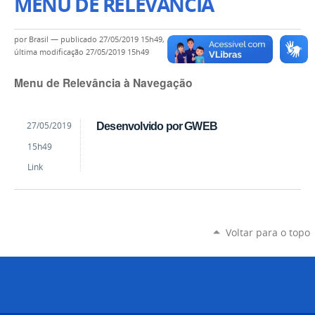
MENU DE RELEVÂNCIA
por
Brasil
—
publicado
27/05/2019 15h49,
última modificação
27/05/2019 15h49
Menu de Relevância à Navegação
por
publicado
27/05/2019
Desenvolvido por GWEB
mateus
15h49
Link
Voltar para o topo