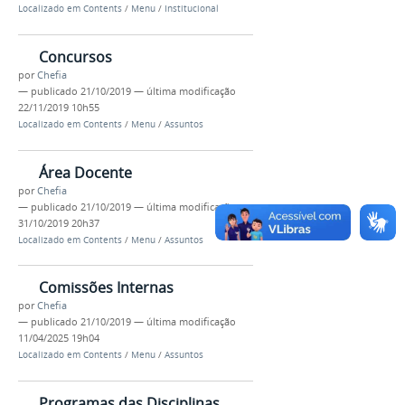
Localizado em
Contents
/
Menu
/
Institucional
Concursos
por
Chefia
—
publicado
21/10/2019
—
última modificação
22/11/2019 10h55
Localizado em
Contents
/
Menu
/
Assuntos
Área Docente
por
Chefia
—
publicado
21/10/2019
—
última modificação
31/10/2019 20h37
Localizado em
Contents
/
Menu
/
Assuntos
Comissões Internas
por
Chefia
—
publicado
21/10/2019
—
última modificação
11/04/2025 19h04
Localizado em
Contents
/
Menu
/
Assuntos
Programas das Disciplinas