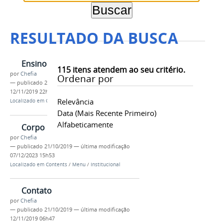
RESULTADO DA BUSCA
Ensino
115
itens atendem ao seu critério.
por
Chefia
Ordenar por
—
publicado
21/10/2019
—
última modificação
12/11/2019 22h04
Relevância
Localizado em
Contents
/
Menu
/
Atividades
Data (mais Recente Primeiro)
Alfabeticamente
Corpo Docente
por
Chefia
—
publicado
21/10/2019
—
última modificação
07/12/2023 15h53
Localizado em
Contents
/
Menu
/
Institucional
Contato
por
Chefia
—
publicado
21/10/2019
—
última modificação
12/11/2019 06h47