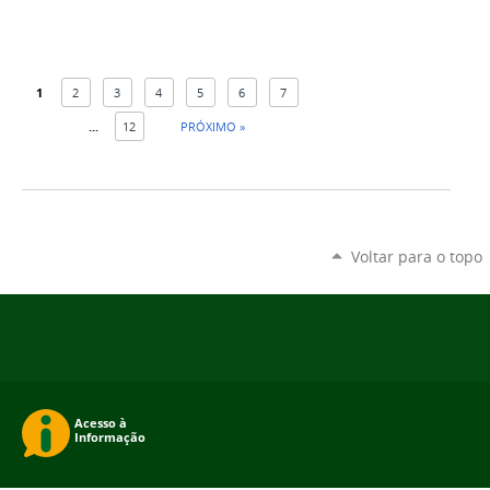
1
2
3
4
5
6
7
...
12
PRÓXIMO »
Voltar para o topo