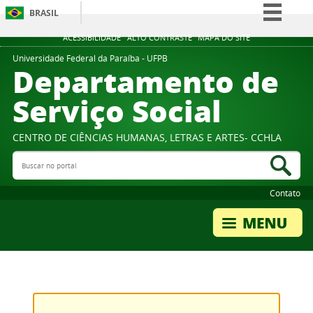
BRASIL
Simplifique!
ACESSIBILIDADE
ALTO CONTRASTE
MAPA DO SITE
Comunica BR
Universidade Federal da Paraíba - UFPB
Departamento de
Participe
Serviço Social
Acesso à informação
Legislação
CENTRO DE CIÊNCIAS HUMANAS, LETRAS E ARTES- CCHLA
Canais
Buscar no portal
Bus
Contato