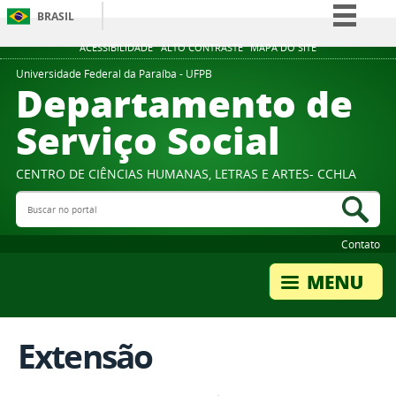
BRASIL
Simplifique!
ACESSIBILIDADE
ALTO CONTRASTE
MAPA DO SITE
Comunica BR
Universidade Federal da Paraíba - UFPB
Departamento de
Participe
Serviço Social
Acesso à informação
Legislação
CENTRO DE CIÊNCIAS HUMANAS, LETRAS E ARTES- CCHLA
Canais
Buscar no portal
Bus
Contato
Extensão